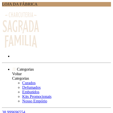
LOJA DA FÁBRICA
Categorias
Voltar
Categorias
Curados
Defumados
Embutidos
Kits Promocionais
Nosso Empório
38 999696554