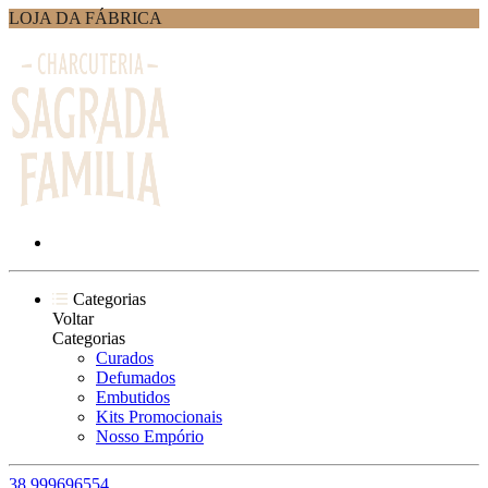
LOJA DA FÁBRICA
Categorias
Voltar
Categorias
Curados
Defumados
Embutidos
Kits Promocionais
Nosso Empório
38 999696554